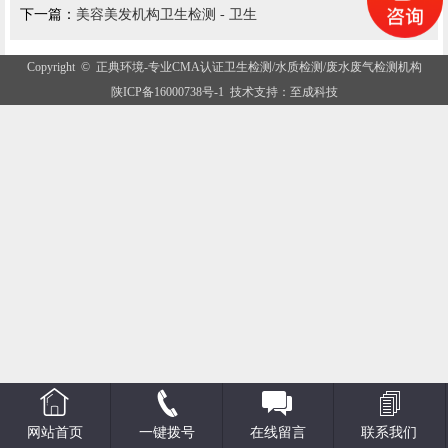
下一篇：
美容美发机构卫生检测 - 卫生
Copyright © 正典环境-专业CMA认证卫生检测/水质检测/废水废气检测机构
陕ICP备16000738号-1
技术支持：
至成科技
网站首页
一键拨号
在线留言
联系我们